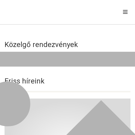
Közelgő rendezvények
Jelenleg nincs közelgő esemény!
Friss híreink