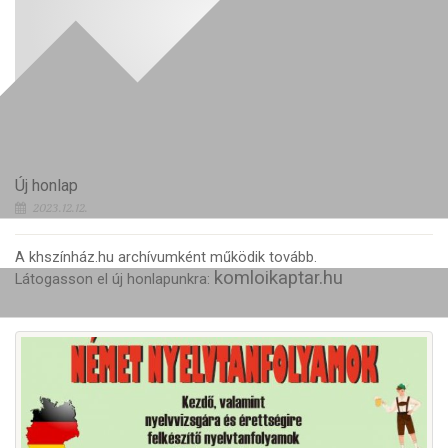
Új honlap
2023.12.12.
A khszínház.hu archívumként működik tovább.
komloikaptar.hu
Látogasson el új honlapunkra: