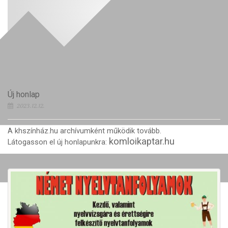
Új honlap
2023.12.12.
A khszínház.hu archívumként működik tovább.
komloikaptar.hu
Látogasson el új honlapunkra: