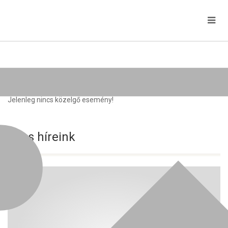
Közelgő rendezvények
Jelenleg nincs közelgő esemény!
Friss híreink