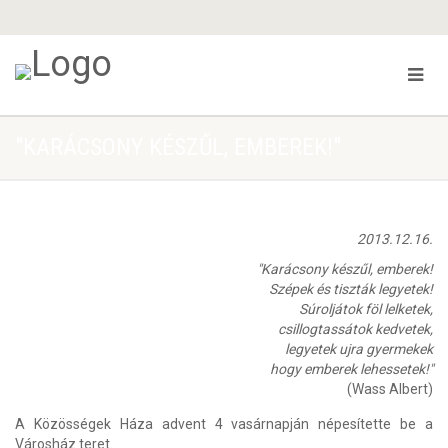
"KARÁCSONY KÉSZŰL, EMBEREK!"
2013.12.16.
"Karácsony készűl, emberek!
Szépek és tiszták legyetek!
Súroljátok föl lelketek,
csillogtassátok kedvetek,
legyetek ujra gyermekek
hogy emberek lehessetek!"
(Wass Albert)
A Közösségek Háza advent 4 vasárnapján népesítette be a
Városház teret.