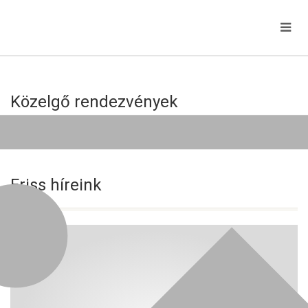
Közelgő rendezvények
Jelenleg nincs közelgő esemény!
Friss híreink