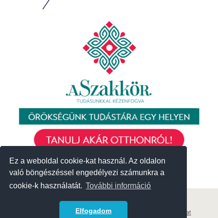
Ez a weboldal cookie-kat használ. Az oldalon
Ez a weboldal cookie-kat használ. Az oldalon
való böngészéssel engedélyezi számunkra a
való böngészéssel engedélyezi számunkra a
cookie-k használatát.
cookie-k használatát.
További információ
További információ
© 2018 Közösségek Háza
Elfogadom
Elfogadom
Archívum
|
Korábbi események
|
Adatvédelmi szabályzat