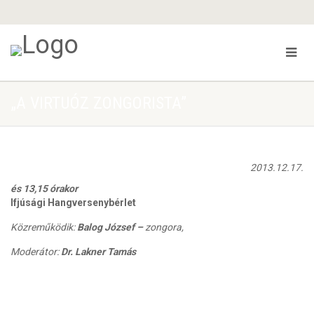
„A VIRTUÓZ ZONGORISTA”
2013.12.17.
és 13,15 órakor
Ifjúsági Hangversenybérlet
Közreműködik:
Balog József –
zongora,
Moderátor:
Dr. Lakner Tamás