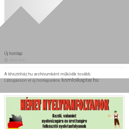
Új honlap
2023.12.12.
A khszínház.hu archívumként működik tovább.
komloikaptar.hu
Látogasson el új honlapunkra: