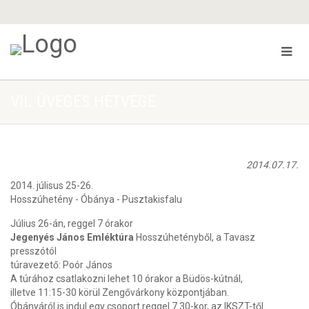
VII. ÜVEGES HÉTVÉGE
2014.07.17.
2014. júlisus 25-26.
Hosszúhetény - Óbánya - Pusztakisfalu
Július 26-án, reggel 7 órakor
Jegenyés János Emléktúra
Hosszúhetényből, a Tavasz
presszótól
túravezető: Poór János
A túrához csatlakozni lehet 10 órakor a Büdös-kútnál,
illetve 11:15-30 körül Zengővárkony központjában.
Óbányáról is indul egy csoport reggel 7.30-kor, az IKSZT-től.