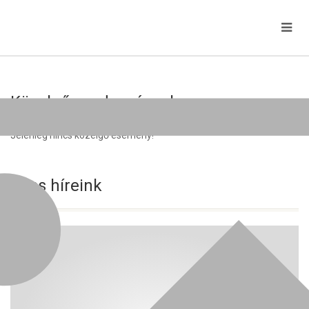
Közelgő rendezvények
Jelenleg nincs közelgő esemény!
Friss híreink