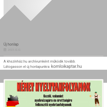
Új honlap
2023.12.12.
A khszínház.hu archívumként működik tovább.
komloikaptar.hu
Látogasson el új honlapunkra: