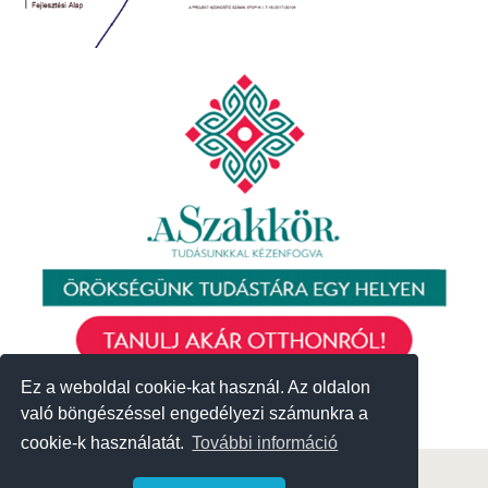
Ez a weboldal cookie-kat használ. Az oldalon
Ez a weboldal cookie-kat használ. Az oldalon
való böngészéssel engedélyezi számunkra a
való böngészéssel engedélyezi számunkra a
cookie-k használatát.
cookie-k használatát.
További információ
További információ
© 2018 Közösségek Háza