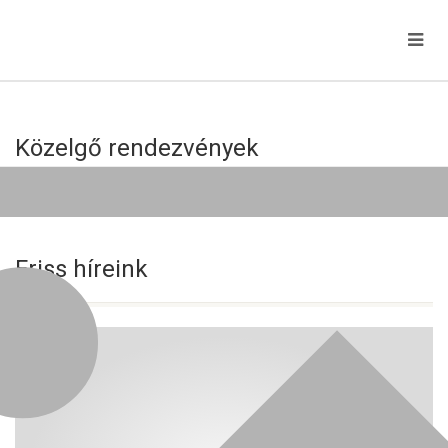
Közelgő rendezvények
Jelenleg nincs közelgő esemény!
Friss híreink