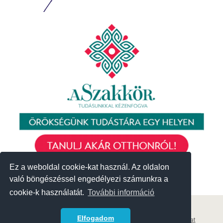
Ez a weboldal cookie-kat használ. Az oldalon
Ez a weboldal cookie-kat használ. Az oldalon
való böngészéssel engedélyezi számunkra a
való böngészéssel engedélyezi számunkra a
cookie-k használatát.
cookie-k használatát.
További információ
További információ
© 2018 Közösségek Háza
Elfogadom
Elfogadom
Archívum
|
Korábbi események
|
Adatvédelmi szabályzat