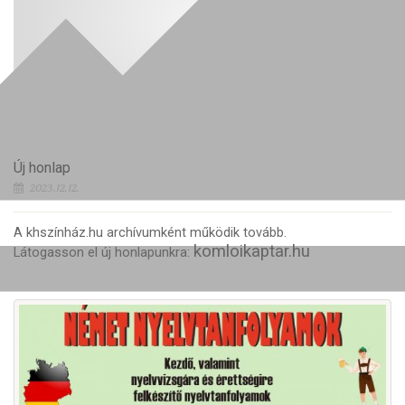
Új honlap
2023.12.12.
A khszínház.hu archívumként működik tovább.
komloikaptar.hu
Látogasson el új honlapunkra: