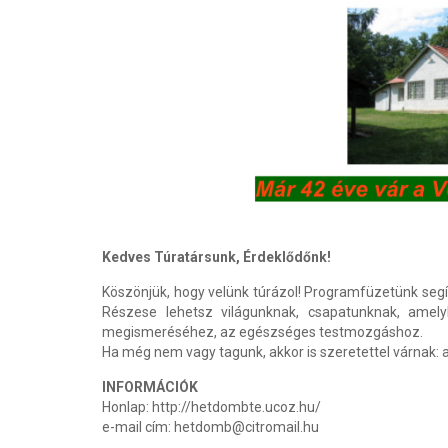
Kedves Túratársunk, Érdeklődőnk!
Köszönjük, hogy velünk túrázol! Programfüzetünk segí
Részese lehetsz világunknak, csapatunknak, amely
megismeréséhez, az egészséges testmozgáshoz.
Ha még nem vagy tagunk, akkor is szeretettel várnak:
INFORMÁCIÓK
Honlap: http://hetdombte.ucoz.hu/
e-mail cím: hetdomb@citromail.hu