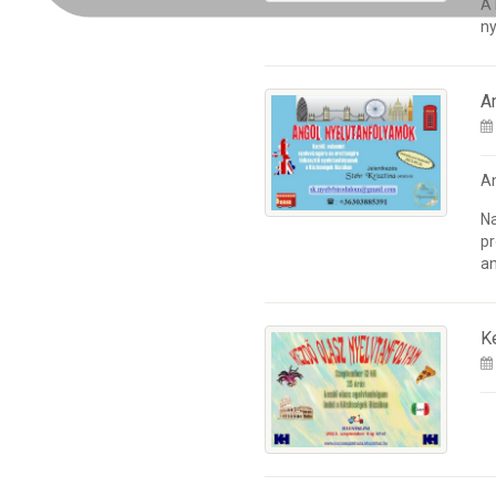
A
ny
A
A
Na
pr
an
K