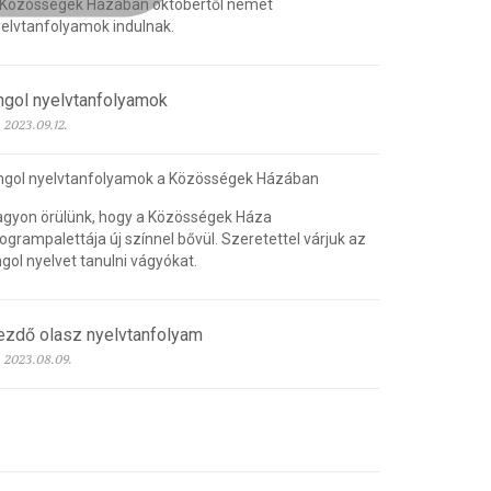
 Közösségek Házában októbertől német
elvtanfolyamok indulnak.
ngol nyelvtanfolyamok
2023.09.12.
ngol nyelvtanfolyamok a Közösségek Házában
gyon örülünk, hogy a Közösségek Háza
ogrampalettája új színnel bővül. Szeretettel várjuk az
gol nyelvet tanulni vágyókat.
ezdő olasz nyelvtanfolyam
2023.08.09.