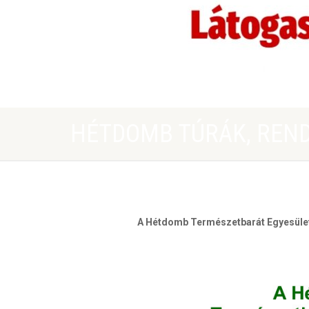
HÉTDOMB TÚRÁK, RENDE
A Hétdomb Természetbarát Egyesület t