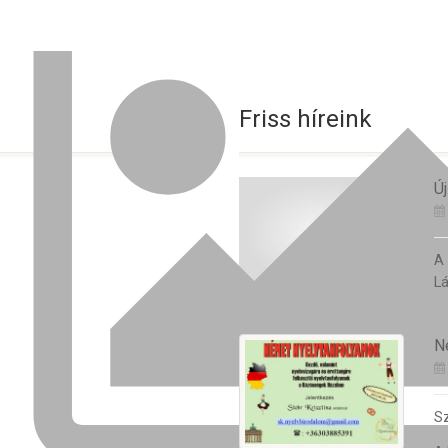
Friss híreink
Új
A
Lá
N
Sz