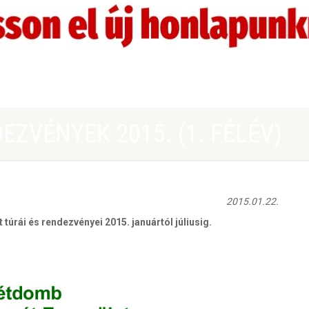
ZVÉNYEK 2015. (1. FÉLÉV)
2015.01.22.
úrái és rendezvényei 2015. januártól júliusig.