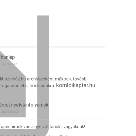
 honlap
2023.12.12.
 khszínház.hu archívumként működik tovább.
komloikaptar.hu
togasson el új honlapunkra:
émet nyelvtanfolyamok
2023.09.12.
uper hírünk van a nyelvet tanulni vágyóknak!