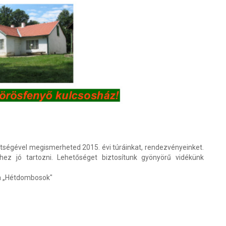
tségével megismerheted 2015. évi túráinkat, rendezvényeinket.
hez jó tartozni. Lehetőséget biztosítunk gyönyörű vidékünk
 a „Hétdombosok"