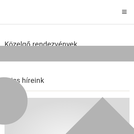
Közelgő rendezvények
Jelenleg nincs közelgő esemény!
Friss híreink