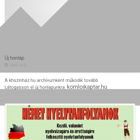
Új honlap
2023.12.12.
A khszínház.hu archívumként működik tovább.
komloikaptar.hu
Látogasson el új honlapunkra: