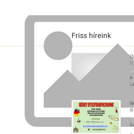
Friss híreink
Új
A
Lá
N
Sz