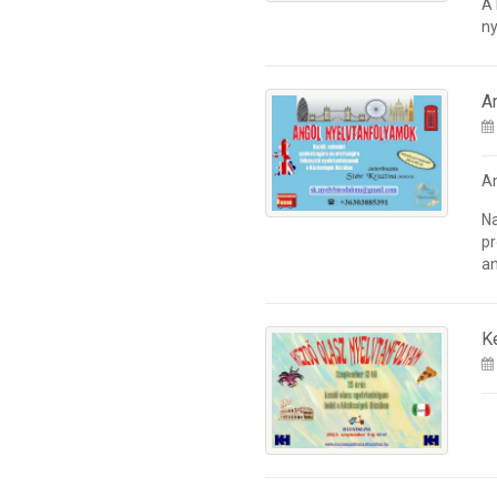
A
ny
A
A
Na
pr
an
K