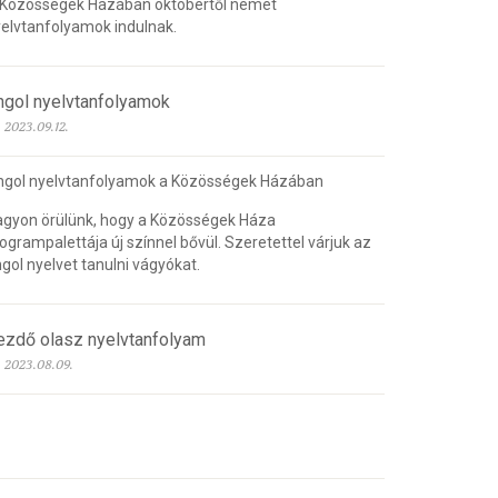
 Közösségek Házában októbertől német
elvtanfolyamok indulnak.
ngol nyelvtanfolyamok
2023.09.12.
ngol nyelvtanfolyamok a Közösségek Házában
gyon örülünk, hogy a Közösségek Háza
ogrampalettája új színnel bővül. Szeretettel várjuk az
gol nyelvet tanulni vágyókat.
ezdő olasz nyelvtanfolyam
2023.08.09.