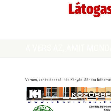
A VERS AZ, AMIT MOND
Verses, zenés összeállítás Kányádi Sándor költemé