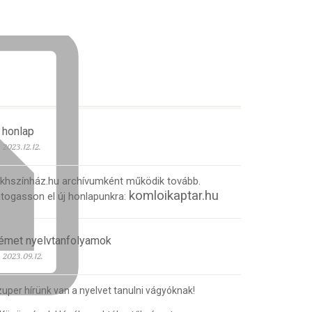
 honlap
2023.12.12.
 khszínház.hu archívumként működik tovább.
komloikaptar.hu
togasson el új honlapunkra:
émet nyelvtanfolyamok
2023.09.12.
uper hírünk van a nyelvet tanulni vágyóknak!