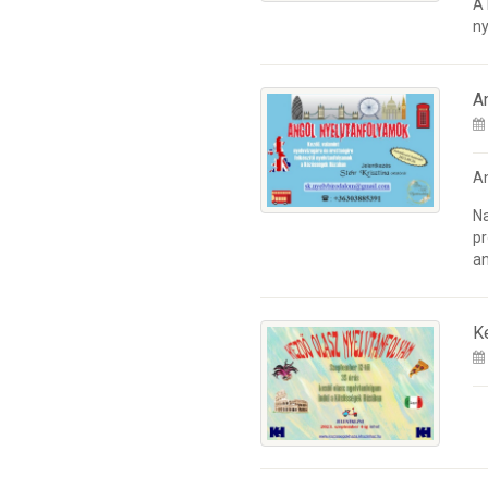
A
ny
A
A
Na
pr
an
K