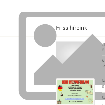
Friss híreink
Új
A
Lá
N
Sz