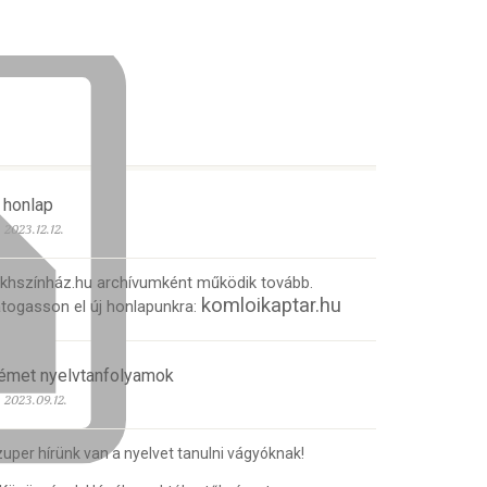
 honlap
2023.12.12.
 khszínház.hu archívumként működik tovább.
komloikaptar.hu
togasson el új honlapunkra:
émet nyelvtanfolyamok
2023.09.12.
uper hírünk van a nyelvet tanulni vágyóknak!