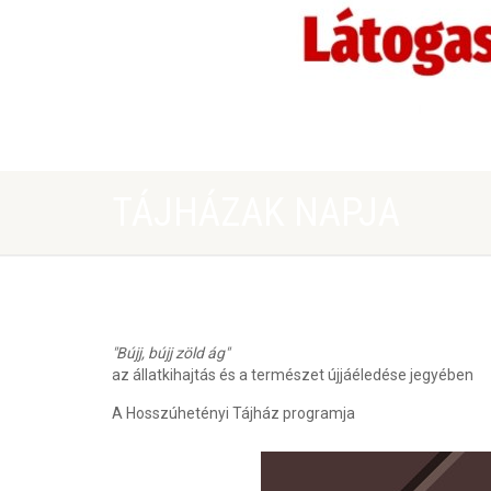
TÁJHÁZAK NAPJA
"Bújj, bújj zöld ág"
az állatkihajtás és a természet újjáéledése jegyében
A Hosszúhetényi Tájház programja