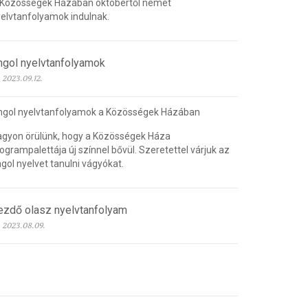
 Közösségek Házában októbertől német
elvtanfolyamok indulnak.
ngol nyelvtanfolyamok
2023.09.12.
ngol nyelvtanfolyamok a Közösségek Házában
gyon örülünk, hogy a Közösségek Háza
ogrampalettája új színnel bővül. Szeretettel várjuk az
gol nyelvet tanulni vágyókat.
ezdő olasz nyelvtanfolyam
2023.08.09.