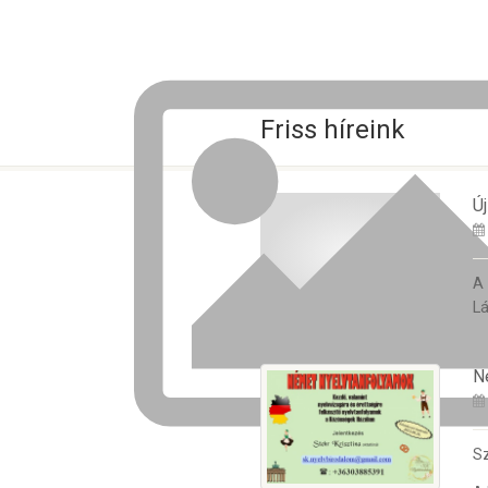
Friss híreink
Új
A
Lá
N
Sz