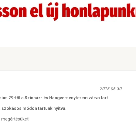
2015.06.30.
únius 29-től a Színház- és Hangversenyterem zárva tart.
a szokásos módon tartunk nyitva.
k megértésüket!