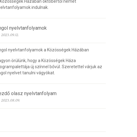
 Közösségek Házában októbertől német
elvtanfolyamok indulnak.
ngol nyelvtanfolyamok
2023.09.12.
ngol nyelvtanfolyamok a Közösségek Házában
gyon örülünk, hogy a Közösségek Háza
ogrampalettája új színnel bővül. Szeretettel várjuk az
gol nyelvet tanulni vágyókat.
ezdő olasz nyelvtanfolyam
2023.08.09.