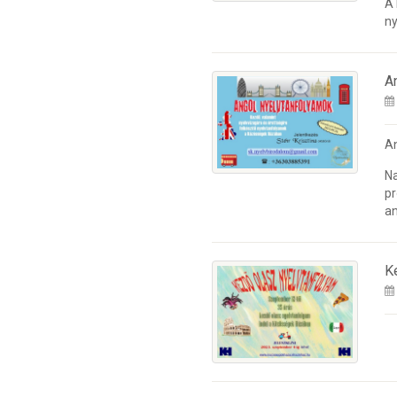
A
ny
A
A
Na
pr
an
K