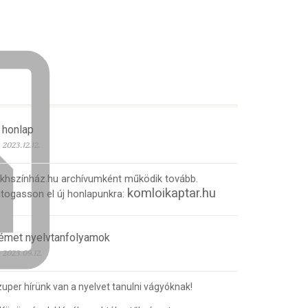
 honlap
2023.12.12.
 khszínház.hu archívumként működik tovább.
komloikaptar.hu
togasson el új honlapunkra:
émet nyelvtanfolyamok
2023.09.12.
uper hírünk van a nyelvet tanulni vágyóknak!