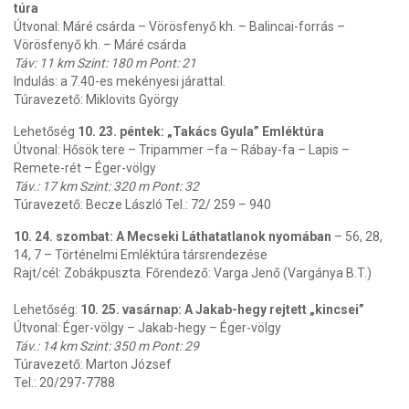
túra
Útvonal: Máré csárda – Vörösfenyő kh. – Balincai-forrás –
Vörösfenyő kh. – Máré csárda
Táv: 11 km Szint: 180 m Pont: 21
Indulás: a 7.40-es mekényesi járattal.
Túravezető: Miklovits György
Lehetőség
10. 23. péntek: „Takács Gyula” Emléktúra
Útvonal: Hősök tere – Tripammer –fa – Rábay-fa – Lapis –
Remete-rét – Éger-völgy
Táv.: 17 km Szint: 320 m Pont: 32
Túravezető: Becze László Tel.: 72/ 259 – 940
10. 24. szombat: A Mecseki Láthatatlanok nyomában
– 56, 28,
14, 7 – Történelmi Emléktúra társrendezése
Rajt/cél: Zobákpuszta. Főrendező: Varga Jenő (Vargánya B.T.)
Lehetőség:
10. 25. vasárnap: A Jakab-hegy rejtett „kincsei”
Útvonal: Éger-völgy – Jakab-hegy – Éger-völgy
Táv.: 14 km Szint: 350 m Pont: 29
Túravezető: Marton József
Tel.: 20/297-7788