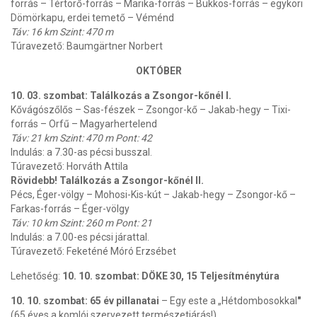
forrás – Tértörő-forrás – Marika-forrás – Bükkös-forrás – egykori
Dömörkapu, erdei temető – Véménd
Táv: 16 km Szint: 470 m
Túravezető: Baumgärtner Norbert
OKTÓBER
10. 03. szombat: Találkozás a Zsongor-kőnél I.
Kővágószőlős – Sas-fészek – Zsongor-kő – Jakab-hegy – Tixi-
forrás – Orfű – Magyarhertelend
Táv: 21 km Szint: 470 m Pont: 42
Indulás: a 7.30-as pécsi busszal.
Túravezető: Horváth Attila
Rövidebb! Találkozás a Zsongor-kőnél II.
Pécs, Éger-völgy – Mohosi-Kis-kút – Jakab-hegy – Zsongor-kő –
Farkas-forrás – Éger-völgy
Táv: 10 km Szint: 260 m Pont: 21
Indulás: a 7.00-es pécsi járattal.
Túravezető: Feketéné Móró Erzsébet
Lehetőség:
10. 10. szombat: DÖKE 30, 15 Teljesítménytúra
10. 10. szombat: 65 év pillanatai
– Egy este a „Hétdombosokkal
"
(65 éves a komlói szervezett természetjárás!)