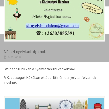
Német nyelvtanfolyamok
2023.09.12.
Szuper hírünk van a nyelvet tanulni vágyóknak!
A Közösségek Házában októbertől német nyelvtanfolyamok
indulnak.