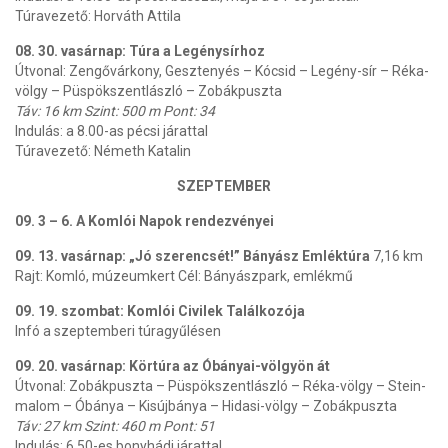
Túravezető: Horváth Attila
08. 30. vasárnap: Túra a Legénysírhoz
Útvonal: Zengővárkony, Gesztenyés – Kócsid – Legény-sír – Réka-
völgy – Püspökszentlászló – Zobákpuszta
Táv: 16 km Szint: 500 m Pont: 34
Indulás: a 8.00-as pécsi járattal
Túravezető: Németh Katalin
SZEPTEMBER
09. 3 – 6. A Komlói Napok rendezvényei
09. 13. vasárnap: „Jó szerencsét!” Bányász Emléktúra
7,16 km
Rajt: Komló, múzeumkert Cél: Bányászpark, emlékmű
09. 19. szombat: Komlói Civilek Találkozója
Infó a szeptemberi túragyűlésen
09. 20. vasárnap: Körtúra az Óbányai-völgyön át
Útvonal: Zobákpuszta – Püspökszentlászló – Réka-völgy – Stein-
malom – Óbánya – Kisújbánya – Hidasi-völgy – Zobákpuszta
Táv: 27 km Szint: 460 m Pont: 51
Indulás: 6.50-es bonyhádi járattal