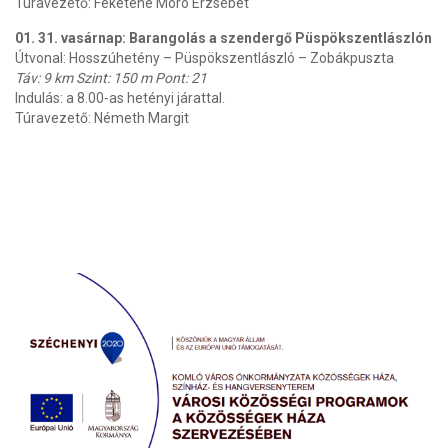
Túravezető: Feketéné Móró Erzsébet
01. 31. vasárnap: Barangolás a szendergő Püspökszentlászlón
Útvonal: Hosszúhetény – Püspökszentlászló – Zobákpuszta
Táv: 9 km Szint: 150 m Pont: 21
Indulás: a 8.00-as hetényi járattal.
Túravezető: Németh Margit