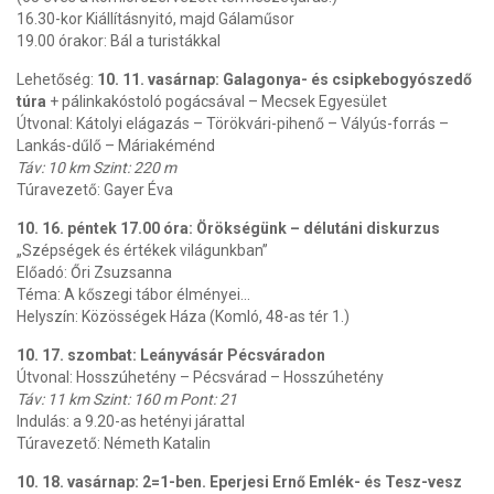
16.30-kor Kiállításnyitó, majd Gálaműsor
19.00 órakor: Bál a turistákkal
Lehetőség:
10. 11. vasárnap: Galagonya- és csipkebogyószedő
túra
+ pálinkakóstoló pogácsával – Mecsek Egyesület
Útvonal: Kátolyi elágazás – Törökvári-pihenő – Vályús-forrás –
Lankás-dűlő – Máriakéménd
Táv: 10 km Szint: 220 m
Túravezető: Gayer Éva
10. 16. péntek 17.00 óra: Örökségünk – délutáni diskurzus
„Szépségek és értékek világunkban”
Előadó: Őri Zsuzsanna
Téma: A kőszegi tábor élményei...
Helyszín: Közösségek Háza (Komló, 48-as tér 1.)
10. 17. szombat: Leányvásár Pécsváradon
Útvonal: Hosszúhetény – Pécsvárad – Hosszúhetény
Táv: 11 km Szint: 160 m Pont: 21
Indulás: a 9.20-as hetényi járattal
Túravezető: Németh Katalin
10. 18. vasárnap: 2=1-ben. Eperjesi Ernő Emlék- és Tesz-vesz