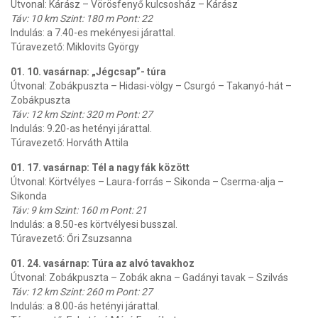
Útvonal: Kárász – Vörösfenyő kulcsosház – Kárász
Táv: 10 km Szint: 180 m Pont: 22
Indulás: a 7.40-es mekényesi járattal.
Túravezető: Miklovits György
01. 10. vasárnap: „Jégcsap”- túra
Útvonal: Zobákpuszta – Hidasi-völgy – Csurgó – Takanyó-hát –
Zobákpuszta
Táv: 12 km Szint: 320 m Pont: 27
Indulás: 9.20-as hetényi járattal.
Túravezető: Horváth Attila
01. 17. vasárnap: Tél a nagy fák között
Útvonal: Körtvélyes – Laura-forrás – Sikonda – Cserma-alja –
Sikonda
Táv: 9 km Szint: 160 m Pont: 21
Indulás: a 8.50-es körtvélyesi busszal.
Túravezető: Őri Zsuzsanna
01. 24. vasárnap: Túra az alvó tavakhoz
Útvonal: Zobákpuszta – Zobák akna – Gadányi tavak – Szilvás
Táv: 12 km Szint: 260 m Pont: 27
Indulás: a 8.00-ás hetényi járattal.