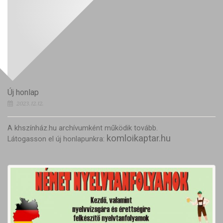
Új honlap
2023.12.12.
A khszínház.hu archívumként működik tovább.
komloikaptar.hu
Látogasson el új honlapunkra: