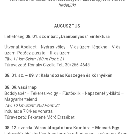
hirdetjük!
AUGUSZTUS
Lehetőség
08. 01. szombat: „Uránbányász” Emléktúra
Útvonal: Abaliget – Nyáras-völgy – V-ös üzemi légakna – V-ös
üzem Petőcz-puszta – II.-es üzem
Táv: 11 km Szint: 160 m Pont: 21
Túravezető: Rónaky Gizella Tel.: 30/266-4648
08. 01. sz. – 09. v.: Kalandozás Kőszegen és környékén
08. 09. vasárnap
:
Bodolyabér – Tekeresi-völgy – Füstös-lik – Napszentély-kilátó –
Magyarhertelend
Táv: 10 km Szint: 300 Pont: 21
Indulás: a 7.04-es vonattal
Túravezető: Feketéné Móró Erzsébet
08. 12. szerda: Városlátogató túra Komlóra – Mecsek Egy.
Látnivalók: Helytörténeti, és természettudományi múzeum, Szent