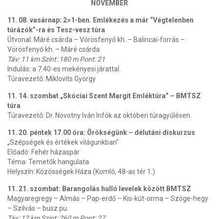
NOVEMBER
11. 08. vasárnap: 2=1-ben. Emlékezés a már “Végtelenben
túrázók”-ra és Tesz-vesz túra
Útvonal: Máré csárda – Vörösfenyő kh. – Balincai-forrás –
Vörösfenyő kh. – Máré csárda
Táv: 11 km Szint: 180 m Pont: 21
Indulás: a 7.40-es mekényesi járattal.
Túravezető: Miklovits György
11. 14. szombat „Skóciai Szent Margit Emléktúra” – BMTSZ
túra
Túravezető: Dr. Novotny Iván Infók az októberi túragyűlésen.
11. 20. péntek 17.00 óra: Örökségünk – délutáni diskurzus
„Szépségek és értékek világunkban”
Előadó: Fehér házaspár
Téma: Temetők hangulata
Helyszín: Közösségek Háza (Komló, 48-as tér 1.)
11. 21. szombat: Barangolás hulló levelek között BMTSZ
Magyaregregy – Almás – Pap-erdő – Kis-kút-orma – Szöge-hegy
– Szilvás – busz pu.
Táv: 12 km Szint: 260 m Pont: 27