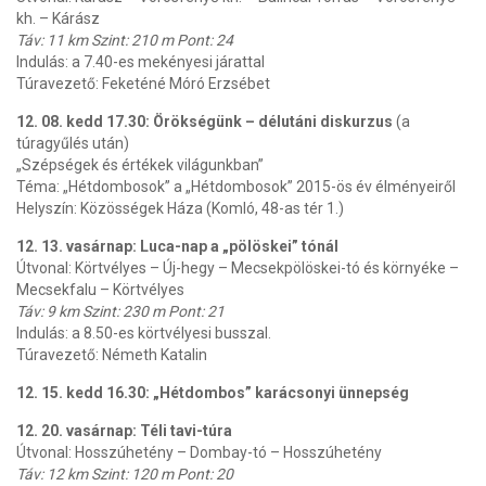
kh. – Kárász
Táv: 11 km Szint: 210 m Pont: 24
Indulás: a 7.40-es mekényesi járattal
Túravezető: Feketéné Móró Erzsébet
12. 08. kedd
17.30: Örökségünk – délutáni diskurzus
(a
túragyűlés után)
„Szépségek és értékek világunkban”
Téma: „Hétdombosok” a „Hétdombosok” 2015-ös év élményeiről
Helyszín: Közösségek Háza (Komló, 48-as tér 1.)
12. 13. vasárnap: Luca-nap a „pölöskei” tónál
Útvonal: Körtvélyes – Új-hegy – Mecsekpölöskei-tó és környéke –
Mecsekfalu – Körtvélyes
Táv: 9 km Szint: 230 m Pont: 21
Indulás: a 8.50-es körtvélyesi busszal.
Túravezető: Németh Katalin
12. 15. kedd 16.30: „Hétdombos” karácsonyi ünnepség
12. 20. vasárnap: Téli tavi-túra
Útvonal: Hosszúhetény – Dombay-tó – Hosszúhetény
Táv: 12 km Szint: 120 m Pont: 20