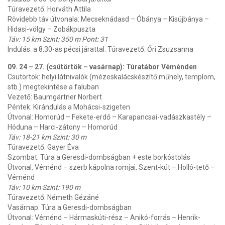
Túravezető: Horváth Attila
Rövidebb táv útvonala: Mecseknádasd – Óbánya – Kisújbánya –
Hidasi-völgy – Zobákpuszta
Táv: 15 km Szint: 350 m Pont: 31
Indulás: a 8.30-as pécsi járattal. Túravezető: Őri Zsuzsanna
09. 24 – 27. (csütörtök – vasárnap): Túratábor Véménden
Csütörtök: helyi látnivalók (mézeskalácskészítő műhely, templom,
stb.) megtekintése a faluban
Vezető: Baumgärtner Norbert
Péntek: Kirándulás a Mohácsi-szigeten
Útvonal: Homorúd – Fekete-erdő – Karapancsai-vadászkastély –
Hóduna – Harci-zátony – Homorúd
Táv: 18-21 km Szint: 30 m
Túravezető: Gayer Éva
Szombat: Túra a Geresdi-dombságban + este borkóstolás
Útvonal: Véménd – szerb kápolna romjai, Szent-kút – Holló-tető –
Véménd
Táv: 10 km Szint: 190 m
Túravezető: Németh Gézáné
Vasárnap: Túra a Geresdi-dombságban
Útvonal: Véménd – Hármaskúti-rész – Anikó-forrás – Henrik-