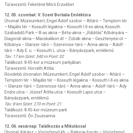
Túravezető: Feketéné Móró Erzsébet
12. 05. szombat: V. Szent Borbála Emléktúra
Útvonal: Múzeumkert, Engel Adolf szobor – Altáró – Templom tér
– Majális tér – Kossuth légakna – Kossuth I-II-es akna, Kossuth
Szabadidő Park – III-as akna – Béta-akna – „Rálátás” Kőbányára –
Diagonál-akna – Macskalikon át – Zobák-akna – Gesztenyési út –
Kőbánya – Glanzer-táró – Szerencse-táró – Anna-akna – Adolf-
táró – Ady E. u. – Kossuth L. utca – Bányászpark, emlékmű
Táv: 17 km Szint: 340 m Pont: 32
Találkozó: 8.45-kor a múzeum parkjában
Túravezető: Horváth Attila
Rövidebb útvonalon: Múzeumkert, Engel Adolf szobor – Altáró –
Templom tér – Majális tér – Kossuth légakna – Kossuth I-II-es akna
– Glanzer-táró – Szerencse-táró – Anna-akna – Adolf-táró – Ady
Endre utca – József Attila utca – Kossuth Lajos utca –
Bányászpark, emlékmű
Táv: 8 km Szint: 270 m Pont: 21
Találkozó: 8.45-kor múzeum park
Túravezető: Őri Zsuzsanna
12. 06. vasárnap: Találkozás a Mikulással
Útvonal: Kárász – Vörösfenyő kh. – Balincai-forrás – Vörösfenyő