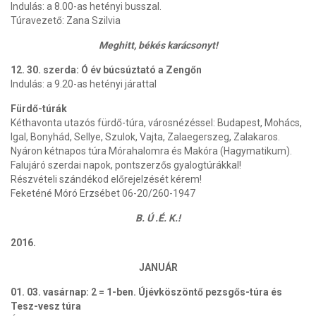
Indulás: a 8.00-as hetényi busszal.
Túravezető: Zana Szilvia
Meghitt, békés karácsonyt!
12. 30. szerda: Ó év búcsúztató a Zengőn
Indulás: a 9.20-as hetényi járattal
Fürdő-túrák
Kéthavonta utazós fürdő-túra, városnézéssel: Budapest, Mohács,
Igal, Bonyhád, Sellye, Szulok, Vajta, Zalaegerszeg, Zalakaros.
Nyáron kétnapos túra Mórahalomra és Makóra (Hagymatikum).
Falujáró szerdai napok, pontszerzős gyalogtúrákkal!
Részvételi szándékod előrejelzését kérem!
Feketéné Móró Erzsébet 06-20/260-1947
B. Ú .É. K.!
2016.
JANUÁR
01. 03. vasárnap: 2 = 1-ben. Újévköszöntő pezsgős-túra és
Tesz-vesz túra