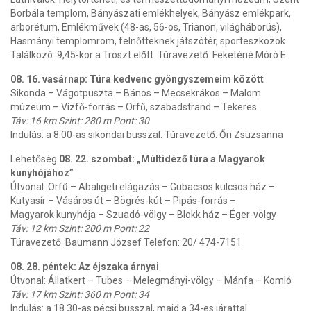
Borbála templom, Bányászati emlékhelyek, Bányász emlékpark,
arborétum, Emlékművek (48-as, 56-os, Trianon, világháborús),
Hasmányi templomrom, felnőtteknek játszótér, sporteszközök
Találkozó: 9,45-kor a Tröszt előtt. Túravezető: Feketéné Móró E.
08. 16. vasárnap: Túra kedvenc gyöngyszemeim között
Sikonda – Vágotpuszta – Bános – Mecsekrákos – Malom
múzeum – Vízfő-forrás – Orfű, szabadstrand – Tekeres
Táv: 16 km Szint: 280 m Pont: 30
Indulás: a 8.00-as sikondai busszal. Túravezető: Őri Zsuzsanna
Lehetőség
08. 22. szombat: „Múltidéző túra a Magyarok
kunyhójához”
Útvonal: Orfű – Abaligeti elágazás – Gubacsos kulcsos ház –
Kutyasír – Vásáros út – Bögrés-kút – Pipás-forrás –
Magyarok kunyhója – Szuadó-völgy – Blokk ház – Éger-völgy
Táv: 12 km Szint: 200 m Pont: 22
Túravezető: Baumann József Telefon: 20/ 474-7151
08. 28. péntek: Az éjszaka árnyai
Útvonal: Állatkert – Tubes – Melegmányi-völgy – Mánfa – Komló
Táv: 17 km Szint: 360 m Pont: 34
Indulás: a 18.30-as pécsi busszal, majd a 34-es járattal.