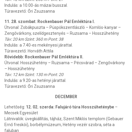
Indulás: a 10.00-ás mázai busszal.
Túravezető: Őri Zsuzsanna
11. 28. szombat: Rockenbauer Pál Emléktúra I.
Útvonal: Zobákpuszta – Püspökszentlászló – Komlós-kanyar –
Zengővárkony, szelídgesztenyés – Ruzsama – Hosszúhetény
Táv: 20 km Szint: 360 m Pont: 38
Indulás: a 7.40-es mekényesi járattal.
Túravezető: Horváth Attila
Rövidebb: Rockenbauer Pál Emléktúra II.
Útvonal: Hosszúhetény – Ruzsama – Pécsvárad – Zengővárkony
– Hosszúhetény
Táv: 12 km Szint: 130 m Pont: 20
Indulás: a 9.20-as hetényi járattal.
Túravezető: Őri Zsuzsanna
DECEMBER
Lehetőség:
12. 02. szerda: Falujáró túra Hosszúheténybe
–
Mecsek Egyesület
Látnivalók: üvegkiállítás, tájház, Szent Miklós templom (Gebauer
Ernő freskói), borbélymúzeum, Hetény vezér szobra, séta a
faluban