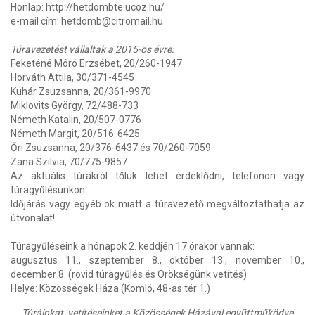
Honlap: http://hetdombte.ucoz.hu/
e-mail cím: hetdomb@citromail.hu
Túravezetést vállaltak a 2015-ös évre:
Feketéné Móró Erzsébet, 20/260-1947
Horváth Attila, 30/371-4545
Kühár Zsuzsanna, 20/361-9970
Miklovits György, 72/488-733
Németh Katalin, 20/507-0776
Németh Margit, 20/516-6425
Őri Zsuzsanna, 20/376-6437 és 70/260-7059
Zana Szilvia, 70/775-9857
Az aktuális túrákról tőlük lehet érdeklődni, telefonon vagy
túragyűlésünkön.
Időjárás vagy egyéb ok miatt a túravezető megváltoztathatja az
útvonalat!
Túragyűléseink a hónapok 2. keddjén 17 órakor vannak:
augusztus 11., szeptember 8., október 13., november 10.,
december 8. (rövid túragyűlés és Örökségünk vetítés)
Helye: Közösségek Háza (Komló, 48-as tér 1.)
Túráinkat, vetítéseinket a Közösségek Házával együttműködve