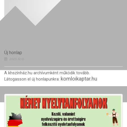
Új honlap
2023.12.12.
A khszínház.hu archívumként működik tovább.
komloikaptar.hu
Látogasson el új honlapunkra: