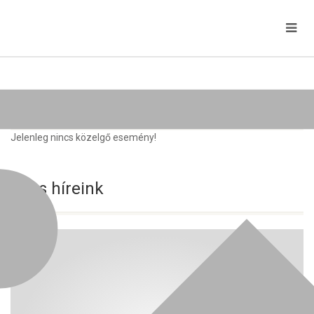
Közelgő rendezvények
Jelenleg nincs közelgő esemény!
Friss híreink