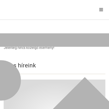
Közelgő rendezvények
Jelenleg nincs közelgő esemény!
Friss híreink