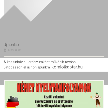
Új honlap
2023.12.12.
A khszínház.hu archívumként működik tovább.
komloikaptar.hu
Látogasson el új honlapunkra: