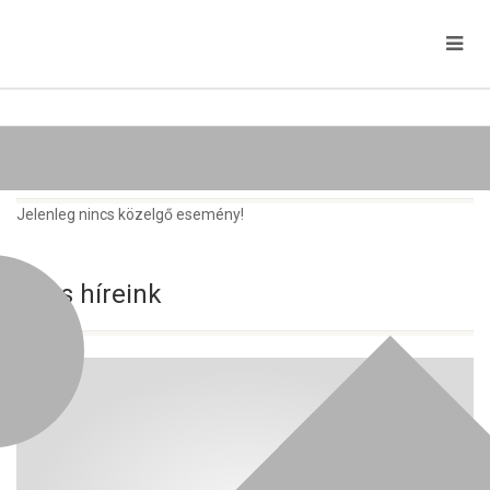
Közelgő rendezvények
Jelenleg nincs közelgő esemény!
Friss híreink