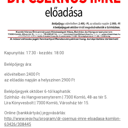
Kapunyitás: 17.30 - kezdés: 18.00
Belépőjegy ára:
elővételben 2400 Ft
az előadás napján a helyszínen 2900 Ft
Belépőjegyek október 6-tól kaphatók:
Színház- és Hangversenyterem | 7300 Komló, 48-as tér 5.
Líra Könyvesbolt | 7300 Komló, Városház tér 15.
Online (bankkártyás) jegyvásárlás:
http://www.jegy.hu/program/dr-csernus-imre-eloadasa-komlon-
63426/308445