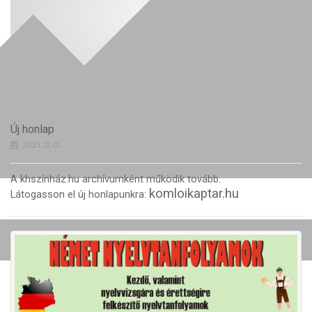
Új honlap
2023.12.12.
A khszínház.hu archívumként működik tovább.
komloikaptar.hu
Látogasson el új honlapunkra: