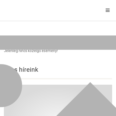
Közelgő rendezvények
Jelenleg nincs közelgő esemény!
Friss híreink