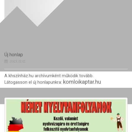
Új honlap
2023.12.12.
A khszínház.hu archívumként működik tovább.
komloikaptar.hu
Látogasson el új honlapunkra: