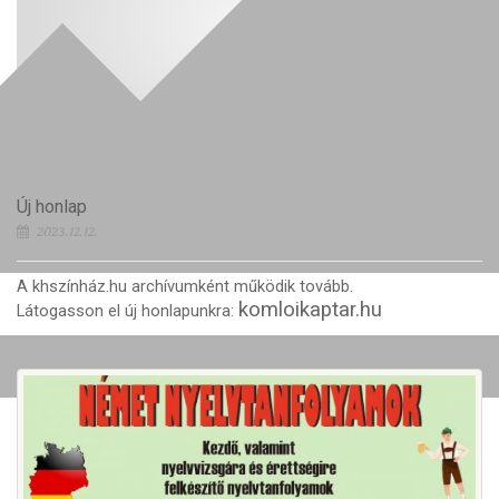
Új honlap
2023.12.12.
A khszínház.hu archívumként működik tovább.
komloikaptar.hu
Látogasson el új honlapunkra: