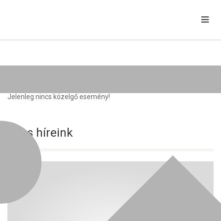
Közelgő rendezvények
Jelenleg nincs közelgő esemény!
Friss híreink