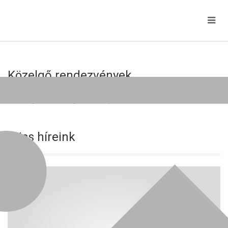
Közelgő rendezvények
Jelenleg nincs közelgő esemény!
Friss híreink