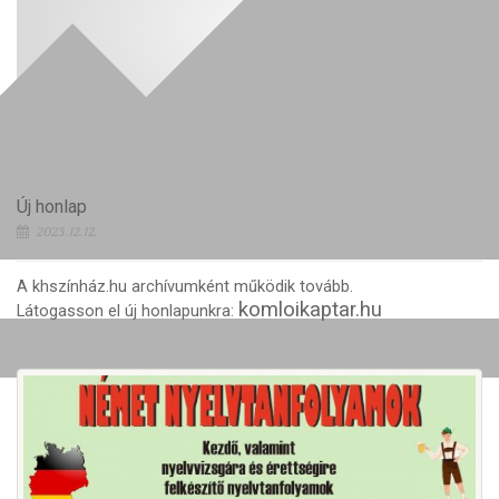
Új honlap
2023.12.12.
A khszínház.hu archívumként működik tovább.
komloikaptar.hu
Látogasson el új honlapunkra: