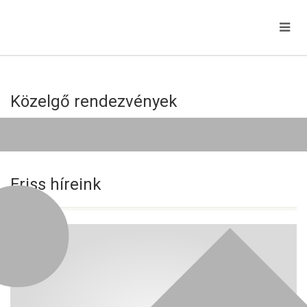
Közelgő rendezvények
Jelenleg nincs közelgő esemény!
Friss híreink