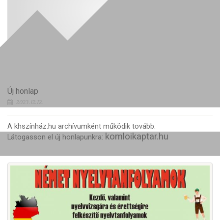
Új honlap
2023.12.12.
A khszínház.hu archívumként működik tovább.
komloikaptar.hu
Látogasson el új honlapunkra: