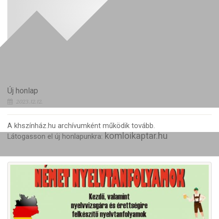
Új honlap
2023.12.12.
A khszínház.hu archívumként működik tovább.
komloikaptar.hu
Látogasson el új honlapunkra: