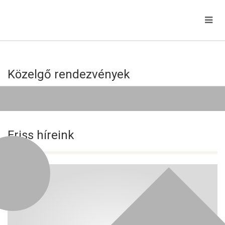
Közelgő rendezvények
Jelenleg nincs közelgő esemény!
Friss híreink