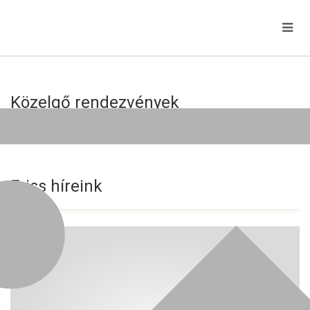
Közelgő rendezvények
Jelenleg nincs közelgő esemény!
Friss híreink