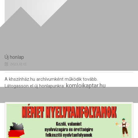
Új honlap
2023.12.12.
A khszínház.hu archívumként működik tovább.
komloikaptar.hu
Látogasson el új honlapunkra: