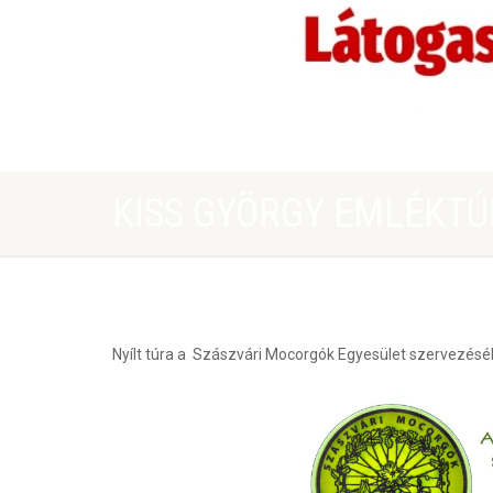
KISS GYÖRGY EMLÉKTÚ
Nyílt túra a Szászvári Mocorgók Egyesület szervezésébe