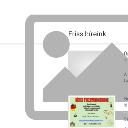
Friss híreink
Új
A
Lá
N
Sz