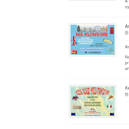
A
ny
A
A
Na
pr
an
K