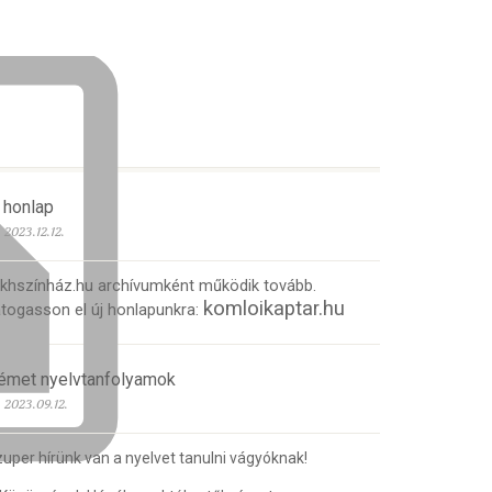
 honlap
2023.12.12.
 khszínház.hu archívumként működik tovább.
komloikaptar.hu
togasson el új honlapunkra:
émet nyelvtanfolyamok
2023.09.12.
uper hírünk van a nyelvet tanulni vágyóknak!