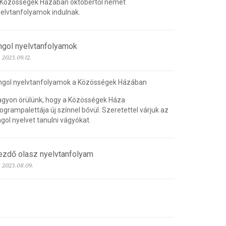
 Közösségek Házában októbertől német
elvtanfolyamok indulnak.
ngol nyelvtanfolyamok
2023.09.12.
ngol nyelvtanfolyamok a Közösségek Házában
gyon örülünk, hogy a Közösségek Háza
ogrampalettája új színnel bővül. Szeretettel várjuk az
gol nyelvet tanulni vágyókat.
ezdő olasz nyelvtanfolyam
2023.08.09.