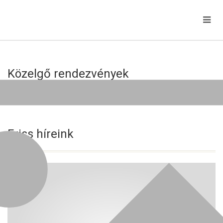
Közelgő rendezvények
Jelenleg nincs közelgő esemény!
Friss híreink