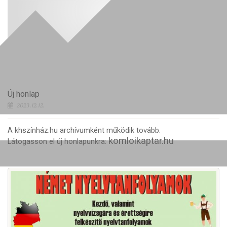
Új honlap
2023.12.12.
A khszínház.hu archívumként működik tovább.
komloikaptar.hu
Látogasson el új honlapunkra: