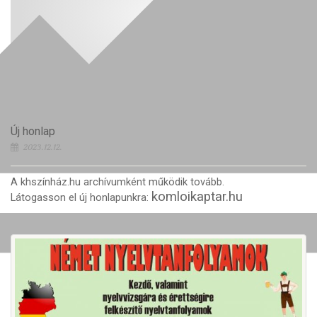
Új honlap
2023.12.12.
A khszínház.hu archívumként működik tovább.
komloikaptar.hu
Látogasson el új honlapunkra: