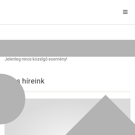
Közelgő rendezvények
Jelenleg nincs közelgő esemény!
Friss híreink