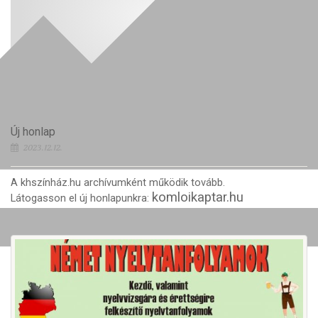
Új honlap
2023.12.12.
A khszínház.hu archívumként működik tovább.
komloikaptar.hu
Látogasson el új honlapunkra: