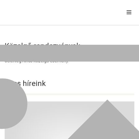
Közelgő rendezvények
Jelenleg nincs közelgő esemény!
Friss híreink