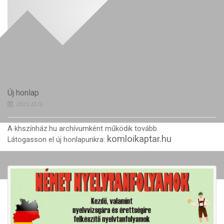
Új honlap
2023.12.12.
A khszínház.hu archívumként működik tovább.
komloikaptar.hu
Látogasson el új honlapunkra: