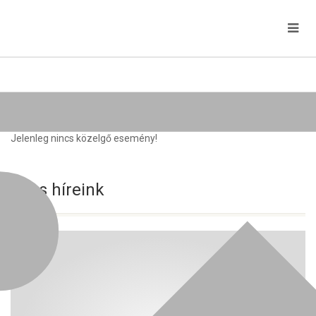
Közelgő rendezvények
Jelenleg nincs közelgő esemény!
Friss híreink