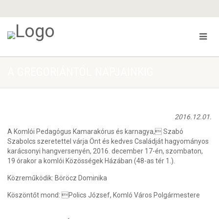
A GREGORIÁNTÓL NAPJAINKIG
2016.12.01.
A Komlói Pedagógus Kamarakórus és karnagya, Szabó
Szabolcs szeretettel várja Önt és kedves Családját hagyományos
karácsonyi hangversenyén, 2016. december 17-én, szombaton,
19 órakor a komlói Közösségek Házában (48-as tér 1.).
Közreműködik: Böröcz Dominika
Köszöntőt mond: Polics József, Komló Város Polgármestere