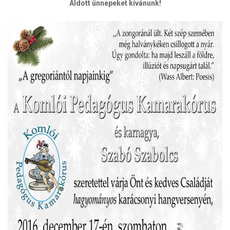
Áldott ünnepeket kívánunk!