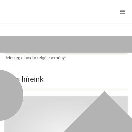
Közelgő rendezvények
Jelenleg nincs közelgő esemény!
Friss híreink