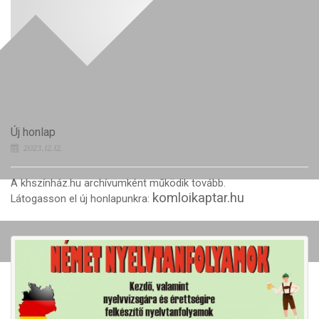
Új honlap
2023.12.12.
A khszínház.hu archívumként működik tovább.
komloikaptar.hu
Látogasson el új honlapunkra: