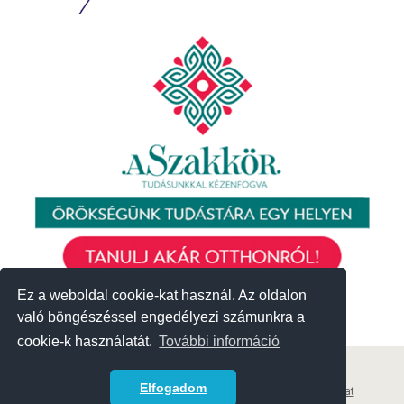
Ez a weboldal cookie-kat használ. Az oldalon
Ez a weboldal cookie-kat használ. Az oldalon
való böngészéssel engedélyezi számunkra a
való böngészéssel engedélyezi számunkra a
cookie-k használatát.
cookie-k használatát.
További információ
További információ
© 2018 Közösségek Háza
Elfogadom
Elfogadom
Archívum
|
Korábbi események
|
Adatvédelmi szabályzat