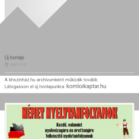
Új honlap
2023.12.12.
A khszínház.hu archívumként működik tovább.
komloikaptar.hu
Látogasson el új honlapunkra: