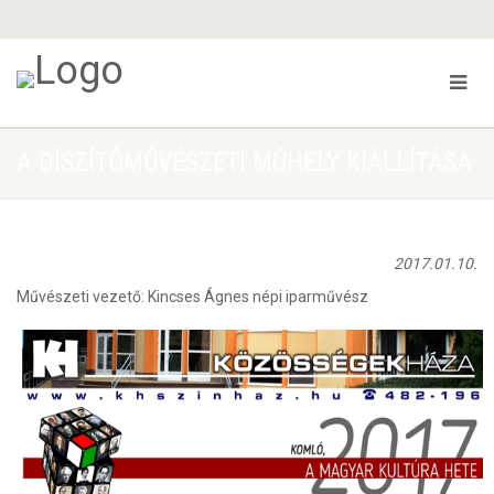
A DÍSZÍTŐMŰVÉSZETI MŰHELY KIÁLLÍTÁSA
2017.01.10.
Művészeti vezető: Kincses Ágnes népi iparművész