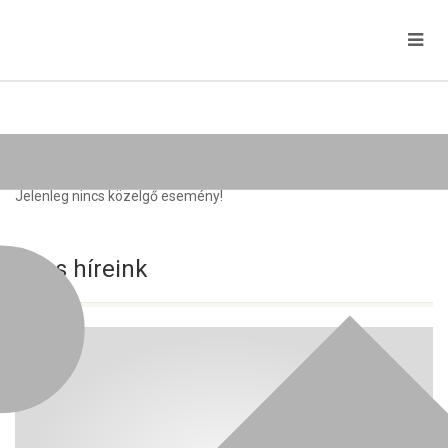
Közelgő rendezvények
Jelenleg nincs közelgő esemény!
Friss híreink