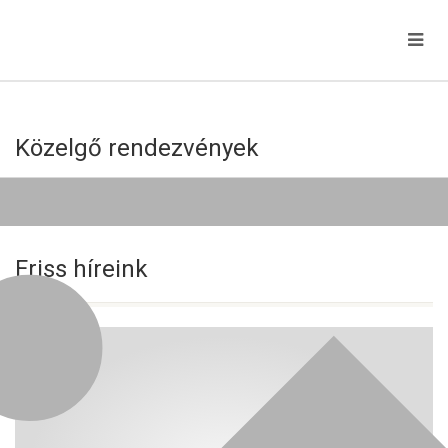
Közelgő rendezvények
Jelenleg nincs közelgő esemény!
Friss híreink