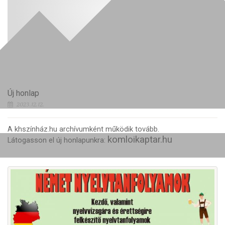
Új honlap
2023.12.12.
A khszínház.hu archívumként működik tovább.
komloikaptar.hu
Látogasson el új honlapunkra: