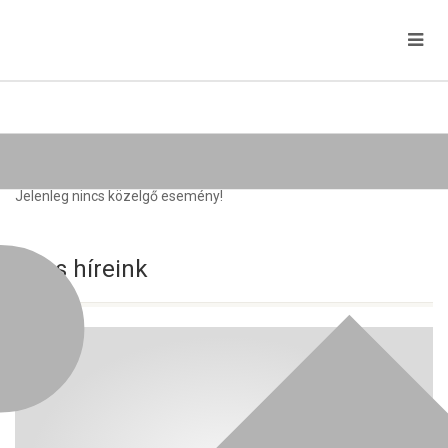
Közelgő rendezvények
Jelenleg nincs közelgő esemény!
Friss híreink