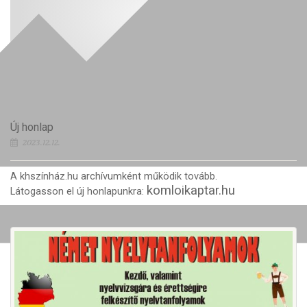
Új honlap
2023.12.12.
A khszínház.hu archívumként működik tovább.
komloikaptar.hu
Látogasson el új honlapunkra: