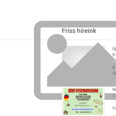
Friss híreink
Új
A
Lá
N
Sz