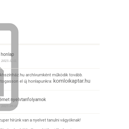
 honlap
2023.12.12.
 khszínház.hu archívumként működik tovább.
komloikaptar.hu
togasson el új honlapunkra:
émet nyelvtanfolyamok
2023.09.12.
uper hírünk van a nyelvet tanulni vágyóknak!