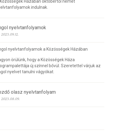
 Közösségek Házában októbertől német
elvtanfolyamok indulnak.
ngol nyelvtanfolyamok
2023.09.12.
ngol nyelvtanfolyamok a Közösségek Házában
gyon örülünk, hogy a Közösségek Háza
ogrampalettája új színnel bővül. Szeretettel várjuk az
gol nyelvet tanulni vágyókat.
ezdő olasz nyelvtanfolyam
2023.08.09.