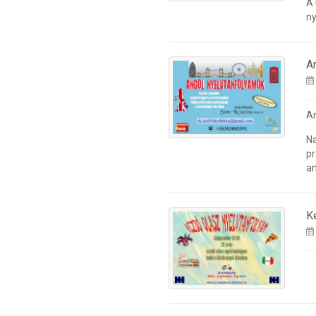
A
ny
A
A
Na
pr
an
K