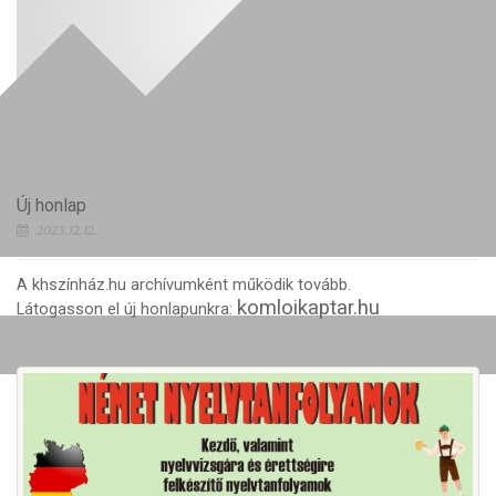
Új honlap
2023.12.12.
A khszínház.hu archívumként működik tovább.
komloikaptar.hu
Látogasson el új honlapunkra: