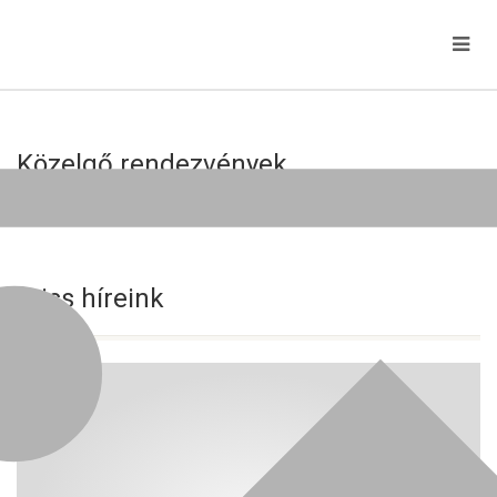
Közelgő rendezvények
Jelenleg nincs közelgő esemény!
Friss híreink