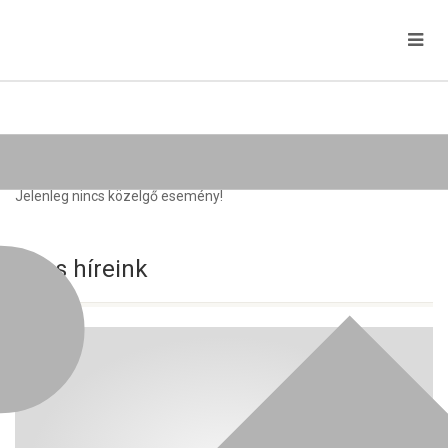
Közelgő rendezvények
Jelenleg nincs közelgő esemény!
Friss híreink