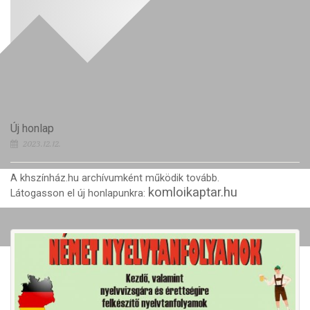
Új honlap
2023.12.12.
A khszínház.hu archívumként működik tovább.
komloikaptar.hu
Látogasson el új honlapunkra: