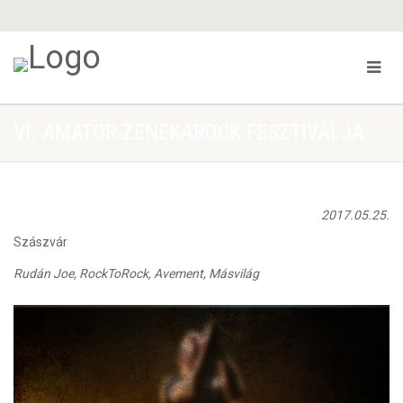
VI. AMATÖR ZENEKAROCK FESZTIVÁLJA
2017.05.25.
Szászvár
Rudán Joe, RockToRock, Avement, Másvilág