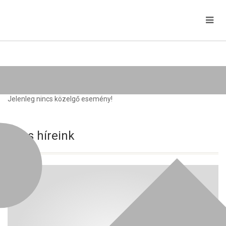
Közelgő rendezvények
Jelenleg nincs közelgő esemény!
Friss híreink