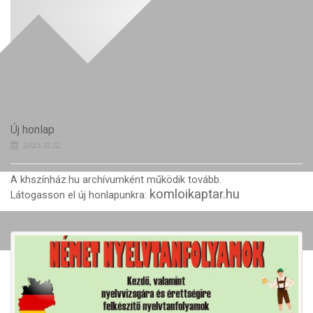
Új honlap
2023.12.12.
A khszínház.hu archívumként működik tovább.
komloikaptar.hu
Látogasson el új honlapunkra: