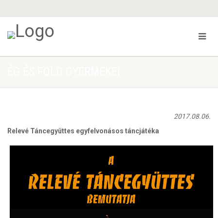
ÉG ÉS FÖLD GYERMEKEI
2017.08.06.
Relevé Táncegyüttes egyfelvonásos táncjátéka