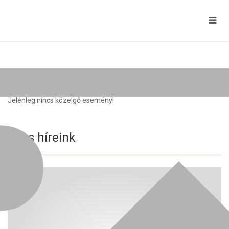
Közelgő rendezvények
Jelenleg nincs közelgő esemény!
Friss híreink