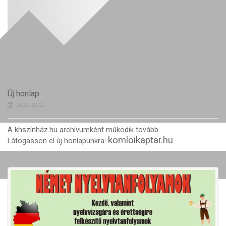
Új honlap
2023.12.12.
A khszínház.hu archívumként működik tovább.
komloikaptar.hu
Látogasson el új honlapunkra: