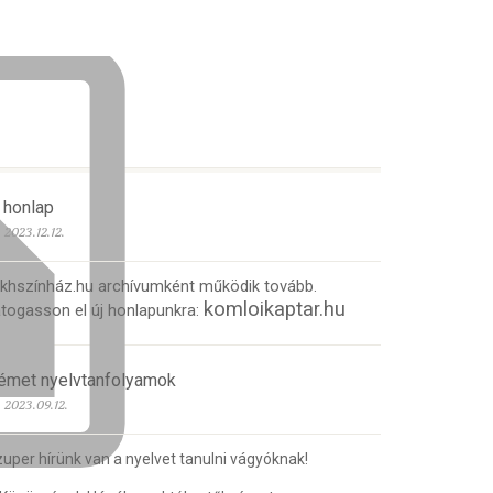
 honlap
2023.12.12.
 khszínház.hu archívumként működik tovább.
komloikaptar.hu
togasson el új honlapunkra:
émet nyelvtanfolyamok
2023.09.12.
uper hírünk van a nyelvet tanulni vágyóknak!