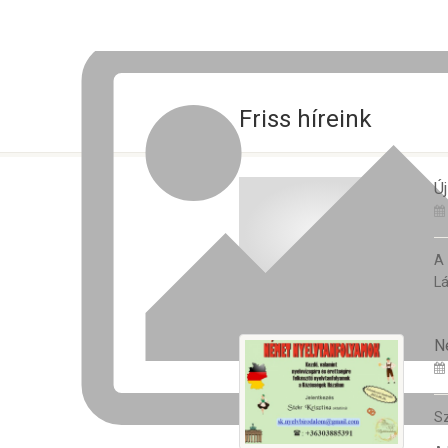
Friss híreink
Új
A
Lá
N
Sz