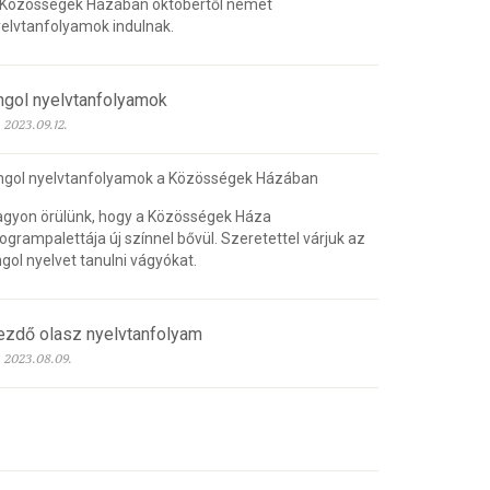
 Közösségek Házában októbertől német
elvtanfolyamok indulnak.
ngol nyelvtanfolyamok
2023.09.12.
ngol nyelvtanfolyamok a Közösségek Házában
gyon örülünk, hogy a Közösségek Háza
ogrampalettája új színnel bővül. Szeretettel várjuk az
gol nyelvet tanulni vágyókat.
ezdő olasz nyelvtanfolyam
2023.08.09.