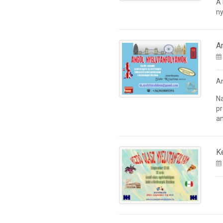
A
ny
A
A
Na
pr
an
K