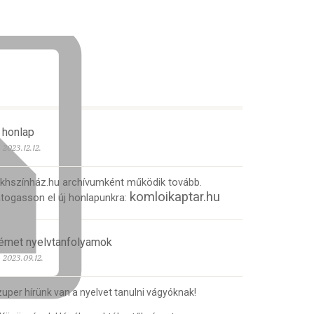
 honlap
2023.12.12.
 khszínház.hu archívumként működik tovább.
komloikaptar.hu
togasson el új honlapunkra:
émet nyelvtanfolyamok
2023.09.12.
uper hírünk van a nyelvet tanulni vágyóknak!