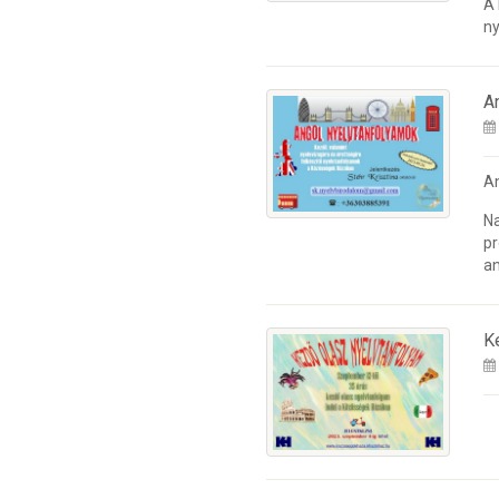
A
ny
A
A
Na
pr
an
K