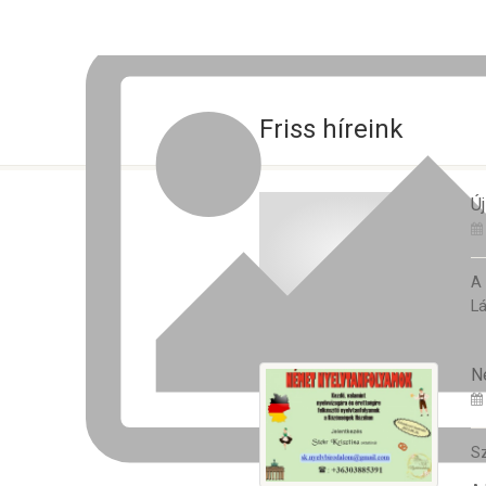
Friss híreink
Új
A
Lá
N
Sz