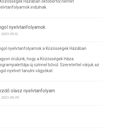
 Közösségek Házában októbertől német
elvtanfolyamok indulnak.
ngol nyelvtanfolyamok
2023.09.12.
ngol nyelvtanfolyamok a Közösségek Házában
gyon örülünk, hogy a Közösségek Háza
ogrampalettája új színnel bővül. Szeretettel várjuk az
gol nyelvet tanulni vágyókat.
ezdő olasz nyelvtanfolyam
2023.08.09.