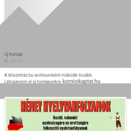
Új honlap
2023.12.12.
A khszínház.hu archívumként működik tovább.
komloikaptar.hu
Látogasson el új honlapunkra: