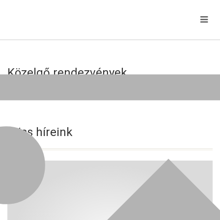
Közelgő rendezvények
Jelenleg nincs közelgő esemény!
Friss híreink