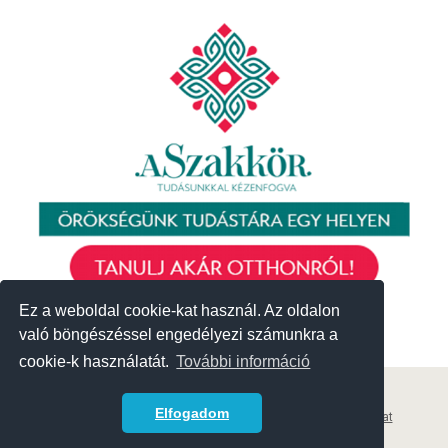
Ez a weboldal cookie-kat használ. Az oldalon
Ez a weboldal cookie-kat használ. Az oldalon
való böngészéssel engedélyezi számunkra a
való böngészéssel engedélyezi számunkra a
cookie-k használatát.
cookie-k használatát.
További információ
További információ
© 2018 Közösségek Háza
Elfogadom
Elfogadom
Archívum
|
Korábbi események
|
Adatvédelmi szabályzat