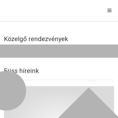
Közelgő rendezvények
Jelenleg nincs közelgő esemény!
Friss híreink