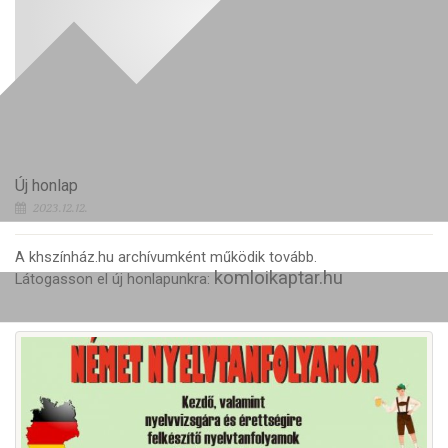
Új honlap
2023.12.12.
A khszínház.hu archívumként működik tovább.
komloikaptar.hu
Látogasson el új honlapunkra: