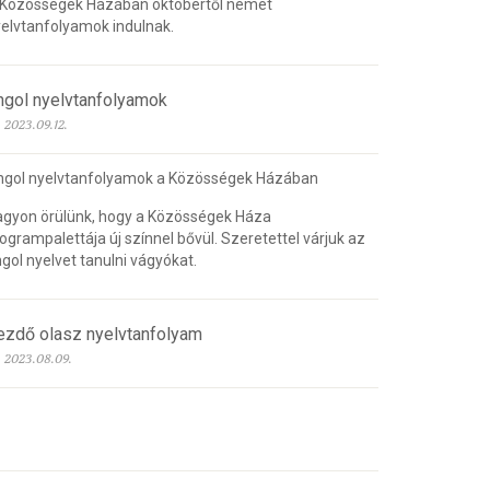
 Közösségek Házában októbertől német
elvtanfolyamok indulnak.
ngol nyelvtanfolyamok
2023.09.12.
ngol nyelvtanfolyamok a Közösségek Házában
gyon örülünk, hogy a Közösségek Háza
ogrampalettája új színnel bővül. Szeretettel várjuk az
gol nyelvet tanulni vágyókat.
ezdő olasz nyelvtanfolyam
2023.08.09.