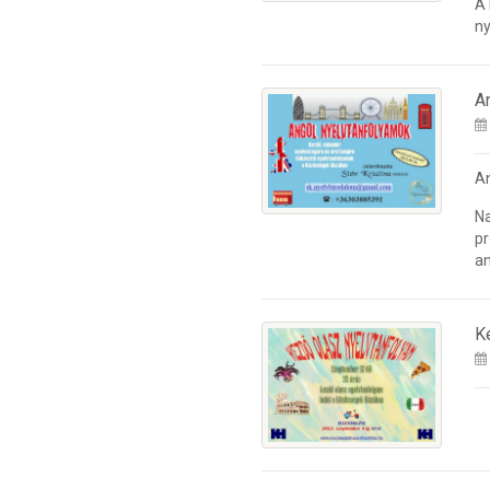
A
ny
A
A
Na
pr
an
K