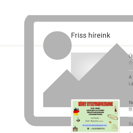
Friss híreink
Új
A
Lá
N
Sz