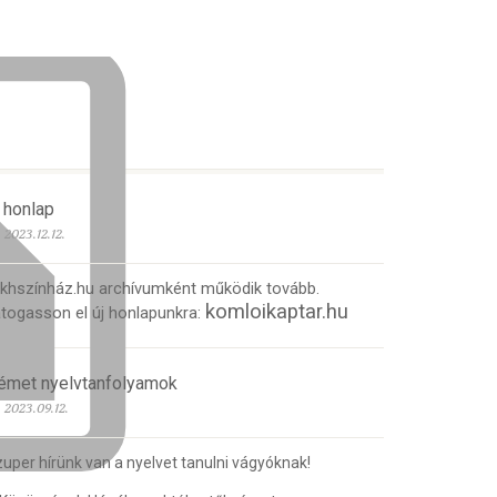
 honlap
2023.12.12.
 khszínház.hu archívumként működik tovább.
komloikaptar.hu
togasson el új honlapunkra:
émet nyelvtanfolyamok
2023.09.12.
uper hírünk van a nyelvet tanulni vágyóknak!