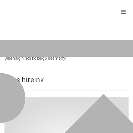
Közelgő rendezvények
Jelenleg nincs közelgő esemény!
Friss híreink