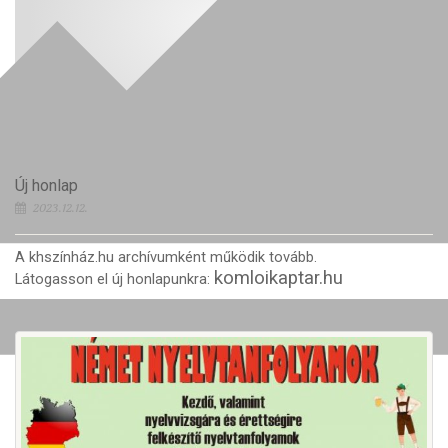
Új honlap
2023.12.12.
A khszínház.hu archívumként működik tovább.
komloikaptar.hu
Látogasson el új honlapunkra: