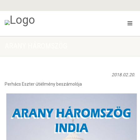
ARANY HÁROMSZÖG
2018.02.20.
Perhács Eszter útiélmény beszámolója