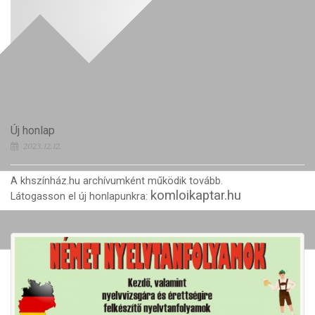
Új honlap
2023.12.12.
A khszínház.hu archívumként működik tovább.
komloikaptar.hu
Látogasson el új honlapunkra: