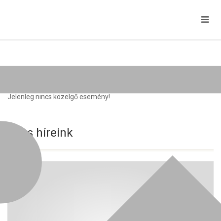
Közelgő rendezvények
Jelenleg nincs közelgő esemény!
Friss híreink