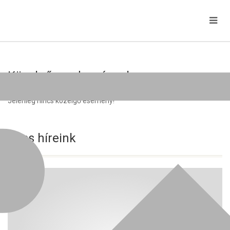
Közelgő rendezvények
Jelenleg nincs közelgő esemény!
Friss híreink