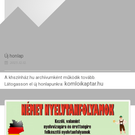
Új honlap
2023.12.12.
A khszínház.hu archívumként működik tovább.
komloikaptar.hu
Látogasson el új honlapunkra: