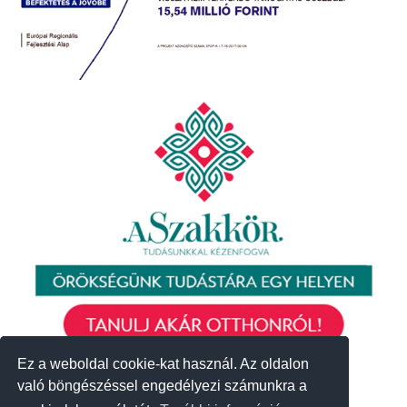
Ez a weboldal cookie-kat használ. Az oldalon
Ez a weboldal cookie-kat használ. Az oldalon
való böngészéssel engedélyezi számunkra a
való böngészéssel engedélyezi számunkra a