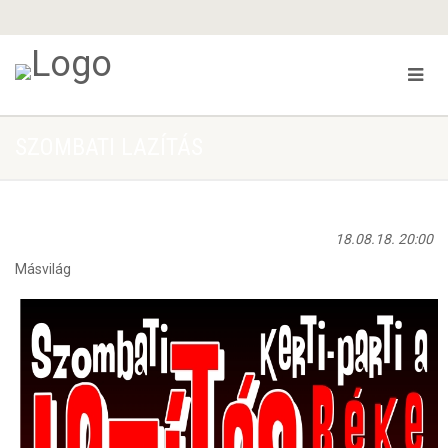
SZOMBATI LAZÍTÁS
18.08.18. 20:00
Másvilág