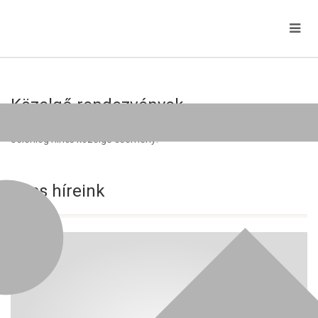
Közelgő rendezvények
Jelenleg nincs közelgő esemény!
Friss híreink