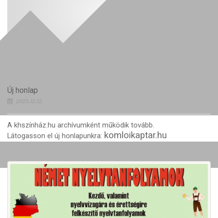
Új honlap
2023.12.12.
A khszínház.hu archívumként működik tovább.
komloikaptar.hu
Látogasson el új honlapunkra: