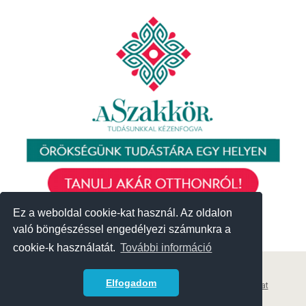
Ez a weboldal cookie-kat használ. Az oldalon
Ez a weboldal cookie-kat használ. Az oldalon
való böngészéssel engedélyezi számunkra a
való böngészéssel engedélyezi számunkra a
cookie-k használatát.
cookie-k használatát.
További információ
További információ
© 2018 Közösségek Háza
Elfogadom
Elfogadom
Archívum
|
Korábbi események
|
Adatvédelmi szabályzat