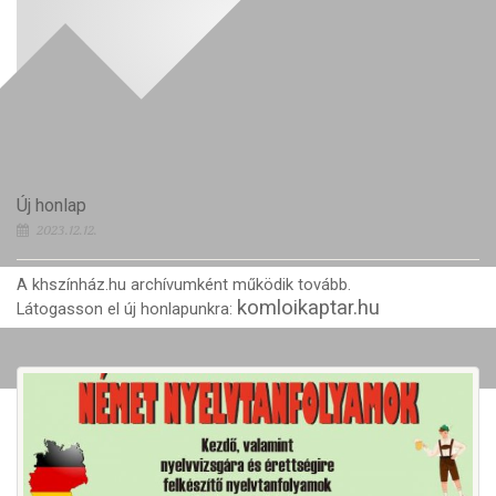
Új honlap
2023.12.12.
A khszínház.hu archívumként működik tovább.
komloikaptar.hu
Látogasson el új honlapunkra: