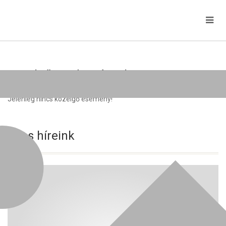
Közelgő rendezvények
Jelenleg nincs közelgő esemény!
Friss híreink