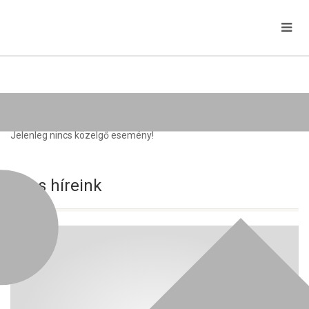
Közelgő rendezvények
Jelenleg nincs közelgő esemény!
Friss híreink