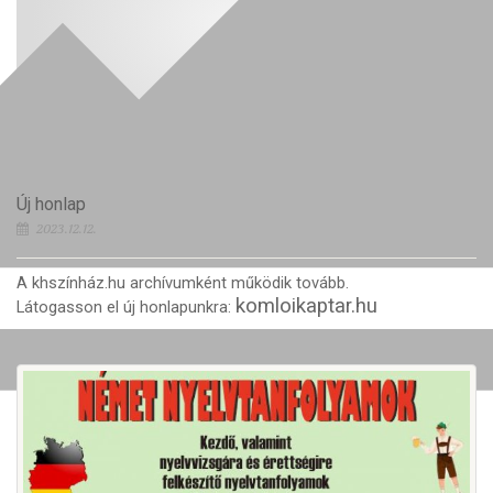
Új honlap
2023.12.12.
A khszínház.hu archívumként működik tovább.
komloikaptar.hu
Látogasson el új honlapunkra: