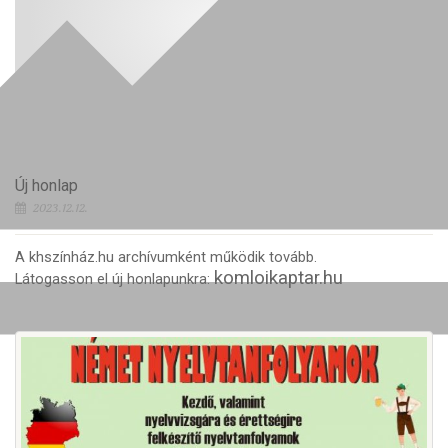
Új honlap
2023.12.12.
A khszínház.hu archívumként működik tovább.
komloikaptar.hu
Látogasson el új honlapunkra: