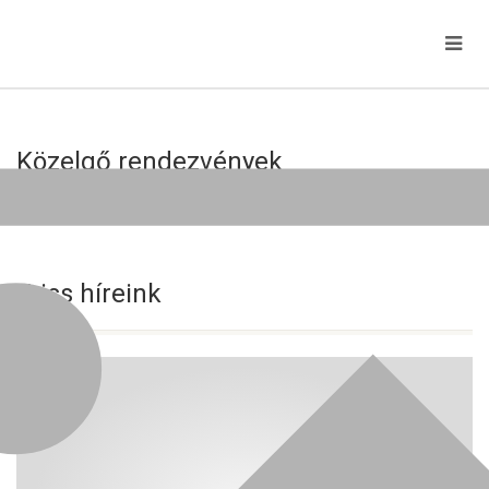
Közelgő rendezvények
Jelenleg nincs közelgő esemény!
Friss híreink