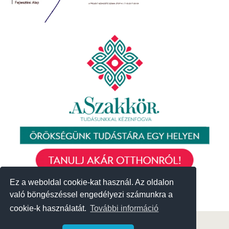
Ez a weboldal cookie-kat használ. Az oldalon
Ez a weboldal cookie-kat használ. Az oldalon
való böngészéssel engedélyezi számunkra a
való böngészéssel engedélyezi számunkra a
cookie-k használatát.
cookie-k használatát.
További információ
További információ
© 2018 Közösségek Háza