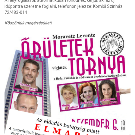
A helyfoglalások automatikusan törlődnek, kérjük aki az új
időpontra szeretne foglalni, telefonon jelezze: Komlói Színház
72/483-014
Köszönjük megértésüket!