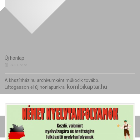
Új honlap
2023.12.12.
A khszínház.hu archívumként működik tovább.
komloikaptar.hu
Látogasson el új honlapunkra: