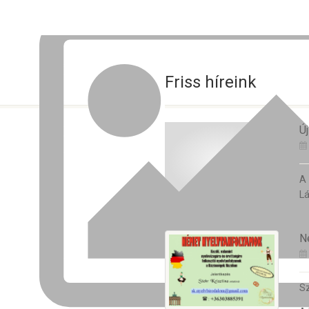
Friss híreink
Új
A
Lá
N
Sz