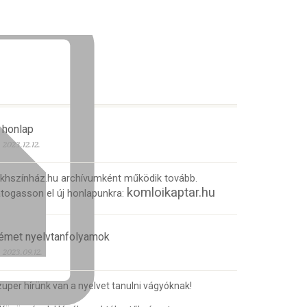
 honlap
2023.12.12.
 khszínház.hu archívumként működik tovább.
komloikaptar.hu
togasson el új honlapunkra:
émet nyelvtanfolyamok
2023.09.12.
uper hírünk van a nyelvet tanulni vágyóknak!