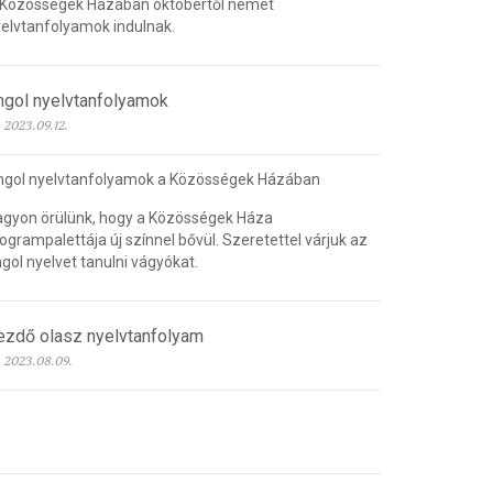
 Közösségek Házában októbertől német
elvtanfolyamok indulnak.
ngol nyelvtanfolyamok
2023.09.12.
ngol nyelvtanfolyamok a Közösségek Házában
gyon örülünk, hogy a Közösségek Háza
ogrampalettája új színnel bővül. Szeretettel várjuk az
gol nyelvet tanulni vágyókat.
ezdő olasz nyelvtanfolyam
2023.08.09.