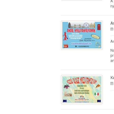
A
ny
A
A
Na
pr
an
K