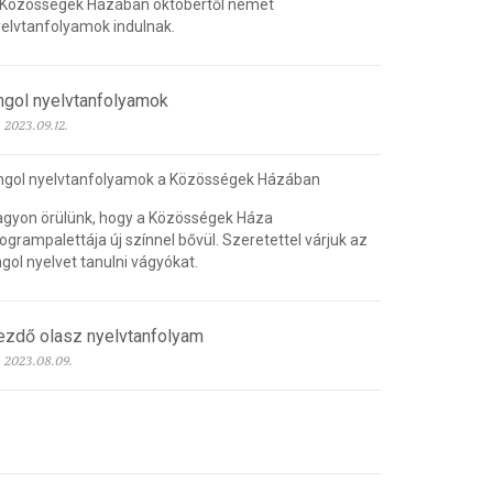
 Közösségek Házában októbertől német
elvtanfolyamok indulnak.
ngol nyelvtanfolyamok
2023.09.12.
ngol nyelvtanfolyamok a Közösségek Házában
gyon örülünk, hogy a Közösségek Háza
ogrampalettája új színnel bővül. Szeretettel várjuk az
gol nyelvet tanulni vágyókat.
ezdő olasz nyelvtanfolyam
2023.08.09.