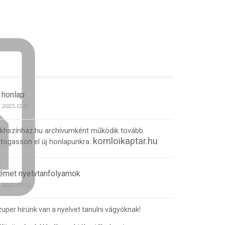
 honlap
2023.12.12.
 khszínház.hu archívumként működik tovább.
komloikaptar.hu
togasson el új honlapunkra:
émet nyelvtanfolyamok
2023.09.12.
uper hírünk van a nyelvet tanulni vágyóknak!