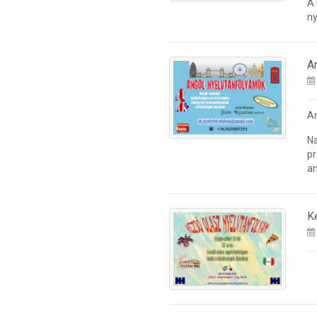
A
ny
A
A
Na
pr
an
K