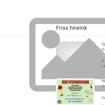
Friss híreink
Új
A
Lá
N
Sz