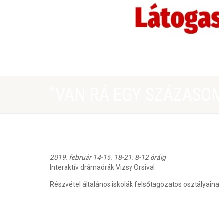
"VAN RÁ EGY SZÁZASOM..
2019. február 14-15. 18-21. 8-12 óráig
Interaktív drámaórák Vizsy Orsival
Részvétel általános iskolák felsőtagozatos osztályaina