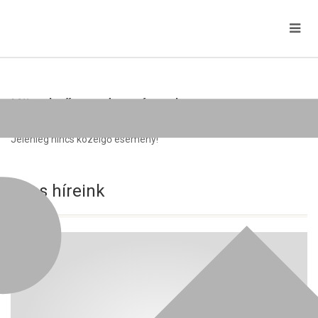
Közelgő rendezvények
Jelenleg nincs közelgő esemény!
Friss híreink