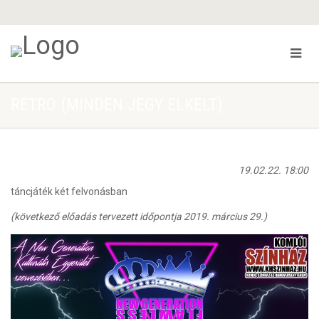
RETRO (MINDEN JEGY ELKELT)
19.02.22. 18:00
táncjáték két felvonásban
(következő előadás tervezett időpontja 2019. március 29.)