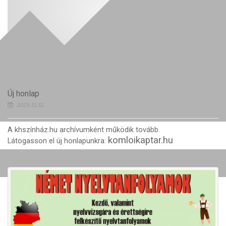
Új honlap
2023.12.12.
A khszínház.hu archívumként működik tovább.
komloikaptar.hu
Látogasson el új honlapunkra: