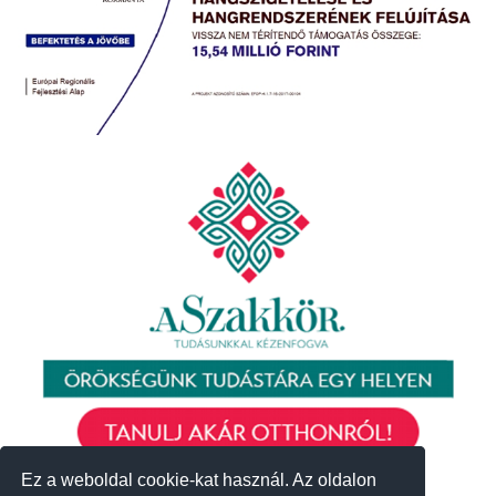
Ez a weboldal cookie-kat használ. Az oldalon
Ez a weboldal cookie-kat használ. Az oldalon